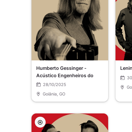
Humberto Gessinger -
Lenin
Acústico Engenheiros do
30
Hawaii
28/10/2025
Go
Goiânia
, GO