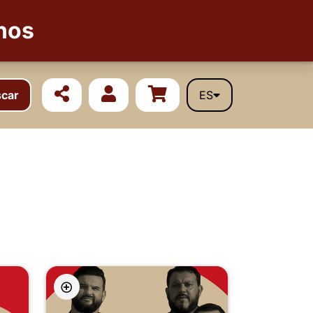
nos
car
ES