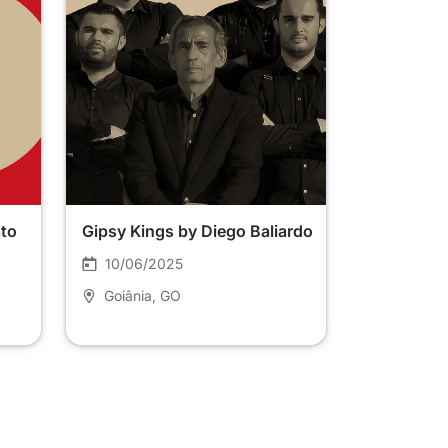
ato
Gipsy Kings by Diego Baliardo
10/06/2025
Goiânia
, GO