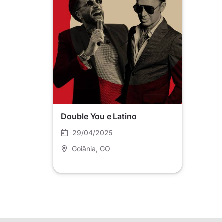
Double You e Latino
29/04/2025
Goiânia
, GO